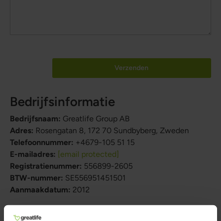
Verzenden
Bedrijfsinformatie
Bedrijfsnaam:
Greatlife Group AB
Adres:
Rosengatan 8, 172 70 Sundbyberg, Zweden
Telefoonnummer:
+4679-105 51 15
E-mailadres:
[email protected]
Registratienummer:
556899-2605
BTW-nummer:
SE556951451501
Aanmaakdatum:
2012