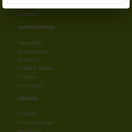
Algemene voorwaarden
Cookies
SUPPLEMENTEN
Magnesium
Multivitaminen
Probiotica
Visolie & Omega
Creatine
Elektrolyten
MERKEN
Greatlife
Innate Response
MegaFood