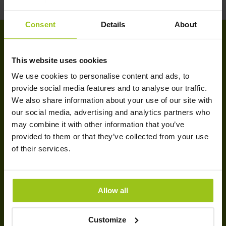
Consent
Details
About
KLANTENSERVICE
This website uses cookies
We use cookies to personalise content and ads, to
Contact
provide social media features and to analyse our traffic.
Volg je pakket
We also share information about your use of our site with
our social media, advertising and analytics partners who
Leveringsinformatie
may combine it with other information that you’ve
Betalingsinformatie
provided to them or that they’ve collected from your use
Nieuwsbrief
of their services.
GREATLIFE
Allow all
Over Greatlife
Magazine
Customize
Trustpilot