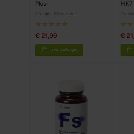
Plus+
MK7
Greatlife
,
60 capsules
Greatli
Rating:
Rating
100%
100%
€ 21,99
€ 21
In winkelwagen