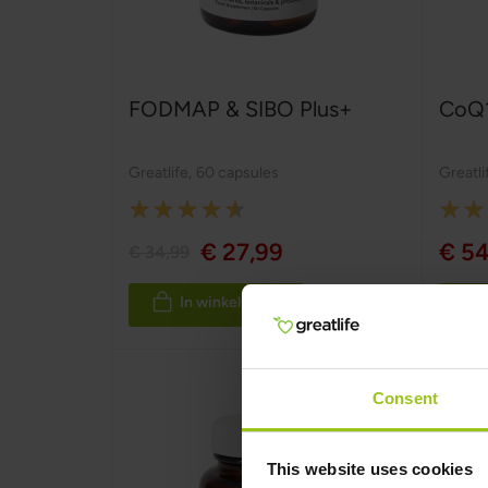
FODMAP & SIBO Plus+
CoQ1
Greatlife
,
60 capsules
Greatli
Rating:
Rating
90%
100%
€ 27,99
€ 54
€ 34,99
In winkelwagen
Consent
This website uses cookies