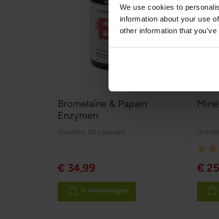
We use cookies to personalis
information about your use of
other information that you’ve
Bromelaïne & Papain
Mine
Enzymen
Greatlife
,
60 capsules
Greatli
Rating
100%
€ 34,99
€ 25
In winkelwagen