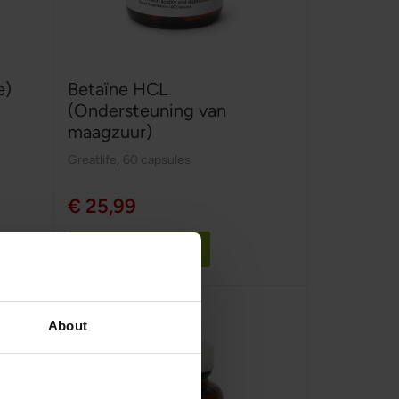
e)
Betaïne HCL
(Ondersteuning van
maagzuur)
Greatlife
,
60 capsules
€ 25,99
In winkelwagen
About