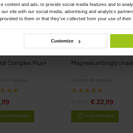
e content and ads, to provide social media features and to analy
 our site with our social media, advertising and analytics partn
 provided to them or that they’ve collected from your use of their
Customize
ral Complex Plus+
Magnesiumbisglycinaa
fe
,
60 capsules
Greatlife
,
60 capsules
:
Rating:
100%
,99
€ 22,99
€ 25,99
In winkelwagen
In winkelwagen