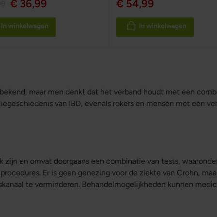
€ 36,99
€ 54,99
99
In winkelwagen
In winkelwagen
onbekend, maar men denkt dat het verband houdt met een comb
egeschiedenis van IBD, evenals rokers en mensen met een v
jk zijn en omvat doorgaans een combinatie van tests, waaronde
ocedures. Er is geen genezing voor de ziekte van Crohn, ma
gskanaal te verminderen. Behandelmogelijkheden kunnen medica