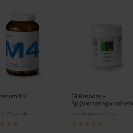
nesium M4
GI Respons –
Spijsverteringsonderste
fe
,
120 capsules
Innate Response
,
237 g
:
Rating:
100%