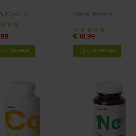
fe
,
60 capsules
Greatlife
,
60 capsules
:
Rating:
,99
€ 16,99
100%
In winkelwagen
In winkelwagen