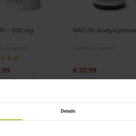
0 – 200 mg
NAC (N-Acetylcysteïn
fe
,
30 capsules
Greatlife
,
60 capsules
:
,99
€ 20,99
In winkelwagen
In winkelwagen
Details