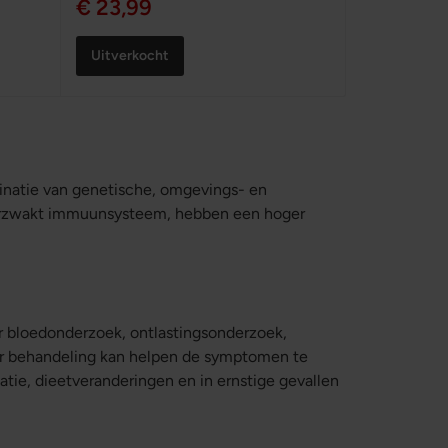
€ 23,99
Uitverkocht
inatie van genetische, omgevings- en
erzwakt immuunsysteem, hebben een hoger
r bloedonderzoek, ontlastingsonderzoek,
ar behandeling kan helpen de symptomen te
tie, dieetveranderingen en in ernstige gevallen