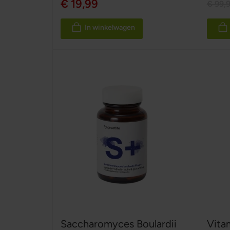
€ 19,99
€ 99,
In winkelwagen
Saccharomyces Boulardii
Vita