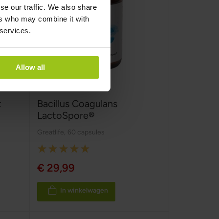
se our traffic. We also share
ers who may combine it with
 services.
Allow all
t
Bacillus Coagulans
LactoSpore®
Greatlife
,
60 capsules
Rating:
100%
€ 29,99
In winkelwagen