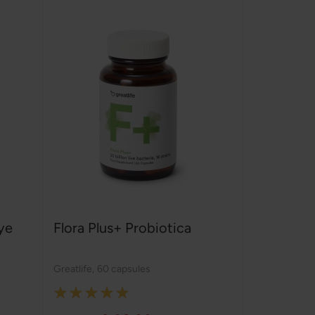
ye
Flora Plus+ Probiotica
Greatlife
,
60 capsules
Rating:
100%