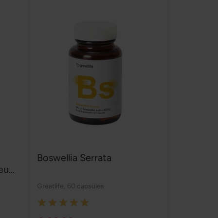
Boswellia Serrata
u...
Greatlife
,
60 capsules
Rating:
100%