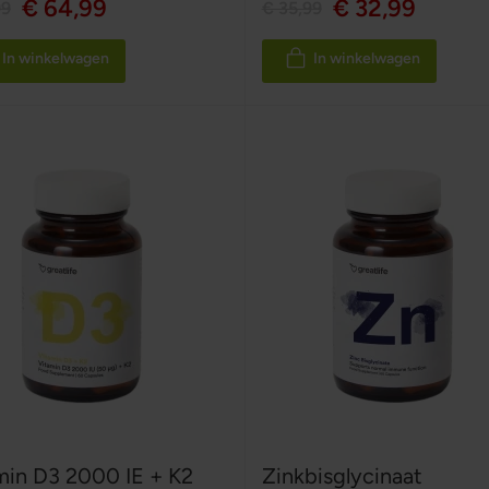
€ 64,99
€ 32,99
99
€ 35,99
In winkelwagen
In winkelwagen
min D3 2000 IE + K2
Zinkbisglycinaat