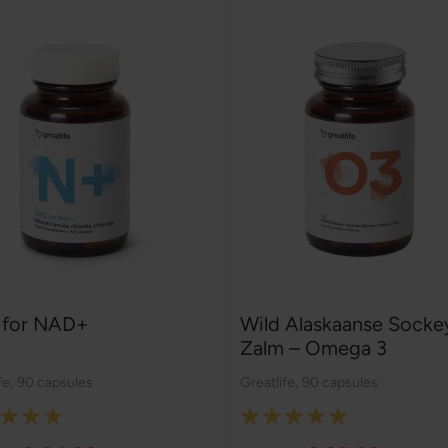
for NAD+
Wild Alaskaanse Socke
Zalm – Omega 3
fe
,
90 capsules
Greatlife
,
90 capsules
:
Rating:
100%