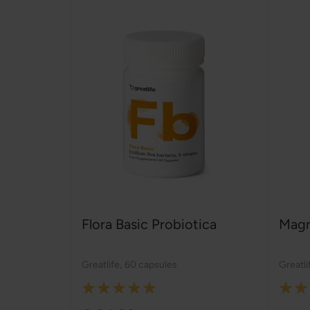
Flora Basic Probiotica
Mag
Greatlife
,
60 capsules
Greatli
Rating:
Rating
100%
100%