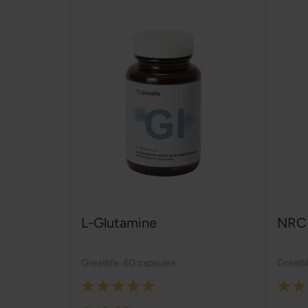
L-Glutamine
NRC 
Greatlife
,
60 capsules
Greatli
Rating:
Rating
100%
100%