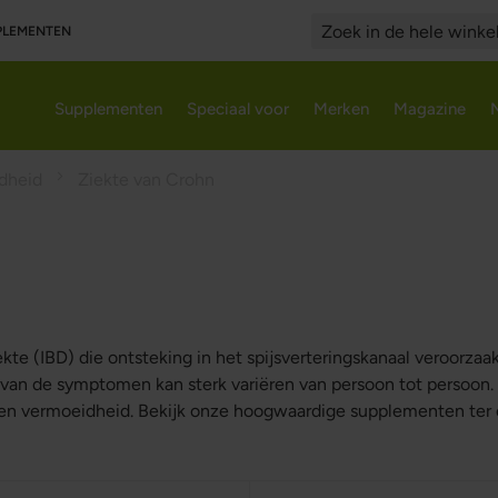
PPLEMENTEN
Search
Supplementen
Speciaal voor
Merken
Magazine
ndheid
Ziekte van Crohn
te (IBD) die ontsteking in het spijsverteringskanaal veroorzaakt
t van de symptomen kan sterk variëren van persoon tot perso
es en vermoeidheid. Bekijk onze hoogwaardige supplementen ter