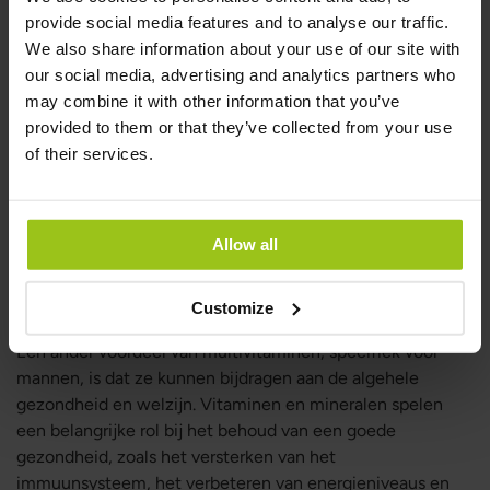
provide social media features and to analyse our traffic.
100%
We also share information about your use of our site with
€ 49,99
our social media, advertising and analytics partners who
may combine it with other information that you’ve
provided to them or that they’ve collected from your use
In winkelwagen
of their services.
Multivitaminen ondersteunen de
Allow all
gezondheid en het welzijn van
mannen
Customize
Een ander voordeel van multivitaminen, specifiek voor
mannen, is dat ze kunnen bijdragen aan de algehele
gezondheid en welzijn. Vitaminen en mineralen spelen
een belangrijke rol bij het behoud van een goede
gezondheid, zoals het versterken van het
immuunsysteem, het verbeteren van energieniveaus en