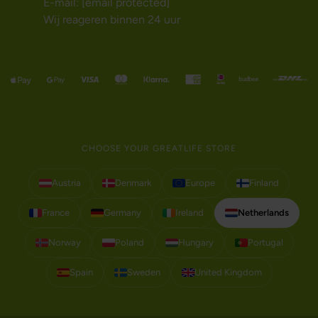
E-mail:
[email protected]
Wij reageren binnen 24 uur
CHOOSE YOUR GREATLIFE STORE
Austria
Denmark
Europe
Finland
France
Germany
Ireland
Netherlands
Norway
Poland
Hungary
Portugal
Spain
Sweden
United Kingdom