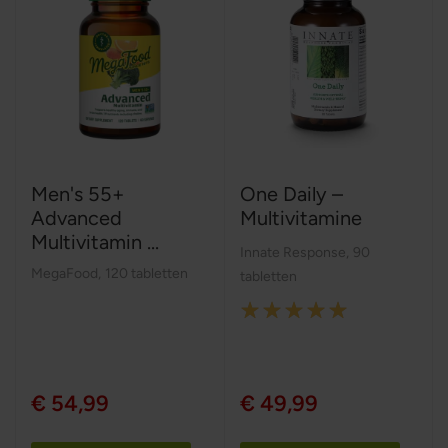
Men's 55+
One Daily –
Advanced
Multivitamine
Multivitamin ...
Innate Response
,
90
MegaFood
,
120 tabletten
tabletten
Rating:
100%
€ 54,99
€ 49,99