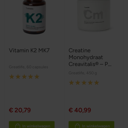
Vitamin K2 MK7
Creatine
Monohydraat
Creavitalis® – P...
Greatlife
,
60 capsules
Greatlife
,
450 g
Rating:
Rating:
100%
100%
€ 20,79
€ 40,99
In winkelwagen
In winkelwagen