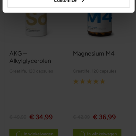
AKG –
Magnesium M4
Alkylglycerolen
Greatlife
,
120 capsules
Greatlife
,
120 capsules
Rating:
100%
€ 34,99
€ 36,99
€ 49,99
€ 42,99
In winkelwagen
In winkelwagen