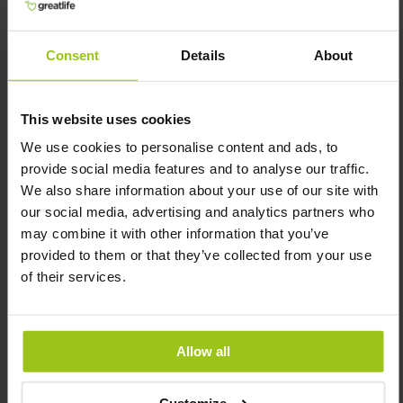
CoQ10 – 200 mg
Wild Alaskaanse
Consent
Details
About
Sockeye Zalm –
Omega 3
Greatlife
,
30 capsules
This website uses cookies
Greatlife
,
90 capsules
Rating:
We use cookies to personalise content and ads, to
Rating:
100%
provide social media features and to analyse our traffic.
100%
We also share information about your use of our site with
our social media, advertising and analytics partners who
may combine it with other information that you’ve
€ 54,99
€ 32,99
€ 35,99
provided to them or that they’ve collected from your use
of their services.
In winkelwagen
In winkelwagen
Allow all
Customize