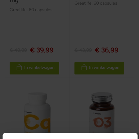
Greatlife
,
60 capsules
Greatlife
,
60 capsules
€ 39,99
€ 36,99
€ 49,99
€ 43,99
In winkelwagen
In winkelwagen