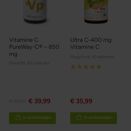
Vitamine C
Ultra C-400 mg
PureWay-C® – 850
Vitamine C
mg
MegaFood
,
90 tabletten
Greatlife
,
60 capsules
Rating:
100%
€ 39,99
€ 35,99
€ 49,99
In winkelwagen
In winkelwagen