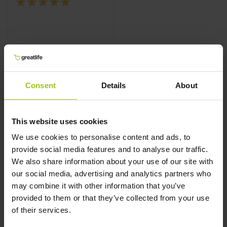
Rating:
100%
€ 29,99
Consent
Details
About
Uitverkocht
This website uses cookies
Aanbevolen Dagelijkse
We use cookies to personalise content and ads, to
provide social media features and to analyse our traffic.
Hoeveelheid van Vitamine C
We also share information about your use of our site with
De Europese Autoriteit voor Voedselveiligheid (EFSA)
our social media, advertising and analytics partners who
beveelt een dagelijkse inname van 80–110 mg per dag aan
may combine it with other information that you’ve
voor volwassenen. Het is echter belangrijk op te merken
provided to them or that they’ve collected from your use
dat de aanbevolen inname kan variëren afhankelijk van
of their services.
leeftijd, geslacht en fysieke activiteit. Roken,