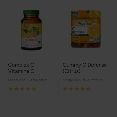
Complex C –
Gummy C Defense
Vitamine C
(Citrus)
MegaFood
,
60 tabletten
MegaFood
,
70 gummies
Rating:
Rating:
100%
100%