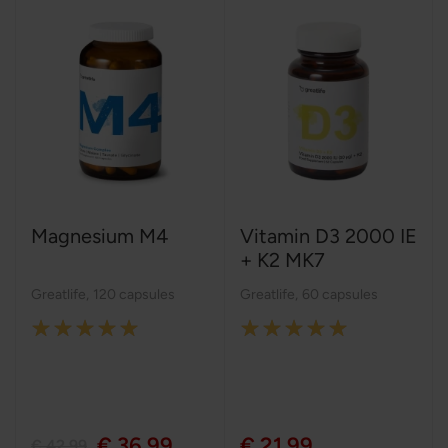
Magnesium M4
Vitamin D3 2000 IE
+ K2 MK7
Greatlife
,
120 capsules
Greatlife
,
60 capsules
Rating:
Rating:
100%
100%
€ 36,99
€ 21,99
€ 42,99