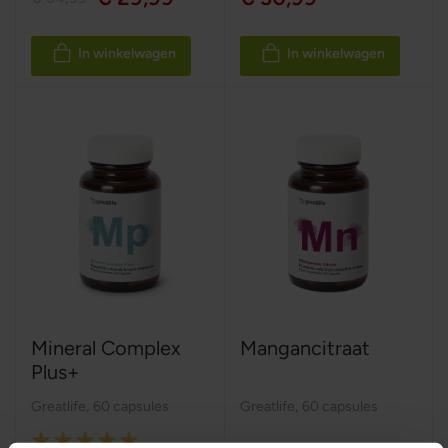
In winkelwagen
In winkelwagen
Mineral Complex
Mangancitraat
Plus+
Greatlife
,
60 capsules
Greatlife
,
60 capsules
Rating: