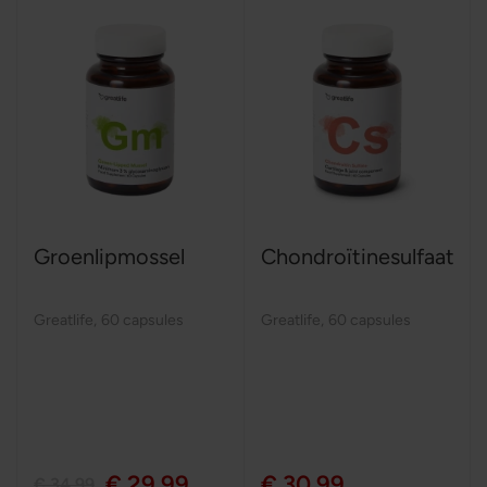
Groenlipmossel
Chondroïtinesulfaat
Greatlife
,
60 capsules
Greatlife
,
60 capsules
€ 29,99
€ 30,99
€ 34,99