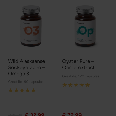
Wild Alaskaanse
Oyster Pure –
Sockeye Zalm –
Oesterextract
Omega 3
Greatlife
,
120 capsules
Greatlife
,
90 capsules
Rating:
Rating:
100%
100%
€ 32,99
€ 72,99
€ 35,99