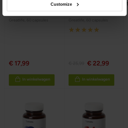
Kaliumcitraat
Magnesiumbisglycinaa
Customize
Greatlife
,
60 capsules
Greatlife
,
60 capsules
Rating:
100%
€ 17,99
€ 22,99
€ 25,99
In winkelwagen
In winkelwagen