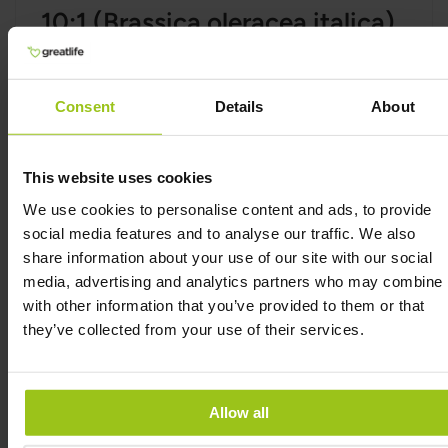
10:1 (Brassica oleracea italica)
Broccolikiemen zijn rijk aan sulforafaan, een
krachtige antioxidant die positieve effecten heeft
op de darmgezondheid en het immuunsysteem.
Consent
Details
About
Sulforafaan kan helpen bij het voorkomen van
Candida-overgroei door ontsteking te verminderen
en een gezonde darmflora te bevorderen, wat het
This website uses cookies
voor schimmels moeilijker maakt om te gedijen.
We use cookies to personalise content and ads, to provide
social media features and to analyse our traffic. We also
Knoflookextract 10:1 (Allium
share information about your use of our site with our social
media, advertising and analytics partners who may combine i
sativum)
with other information that you’ve provided to them or that
they’ve collected from your use of their services.
Knoflook staat bekend om zijn sterke
antimycotische en antibacteriële eigenschappen,
vooral tegen Candida en andere schimmels.
Allicine, de actieve verbinding in knoflook, heeft
Allow all
bewezen effectief te zijn in het remmen van de