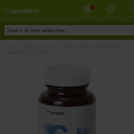
0
INLOGGEN
MEN
WINKELWAGEN
Start
Speciaal voor
Spijsverteringsgezondheid
Candida & Schimmel