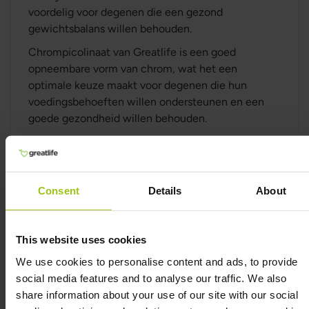
voordelig voor degenen die een gezond
gewichtsbalans willen behouden.
Chrompicolinaat van Greatlife is een goed
opneembare vorm van chrom, wat het een
optimale keuze maakt voor degenen die hun
voedingsbehoeften willen ondersteunen en een
goede gezondheid willen behouden.
Voordelen van
chrompicolinaat
Consent
Details
About
Hoge biologische beschikbaarheid:
Chrompicolinaat wordt beter door het lichaam
This website uses cookies
opgenomen dan andere vormen van chrom, wat
het een goede keuze maakt voor degenen die
We use cookies to personalise content and ads, to provide
hun chrominname willen maximaliseren.
social media features and to analyse our traffic. We also
share information about your use of our site with our social
Ondersteunt bloedsuikerspiegels: