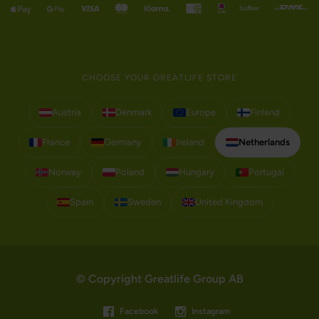
CHOOSE YOUR GREATLIFE STORE
Austria
Denmark
Europe
Finland
France
Germany
Ireland
Netherlands
Norway
Poland
Hungary
Portugal
Spain
Sweden
United Kingdom
© Copyright Greatlife Group AB
Facebook
Instagram