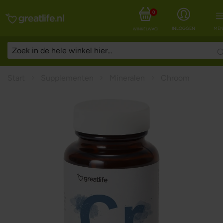
0
INLOGGEN
MEN
WINKELWAGEN
Start
Supplementen
Mineralen
Chroom