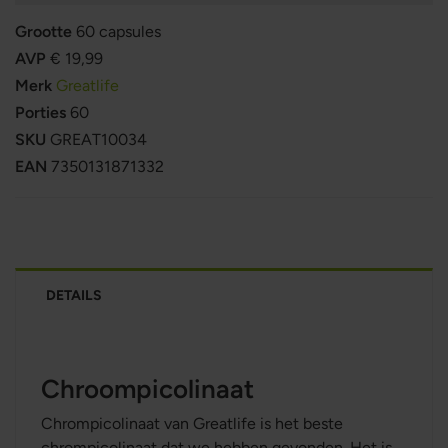
Grootte
60 capsules
AVP
€ 19,99
Merk
Greatlife
Porties
60
SKU
GREAT10034
EAN
7350131871332
DETAILS
Chroompicolinaat
Chrompicolinaat van Greatlife is het beste
chrompicolinaat dat we hebben gevonden. Het is