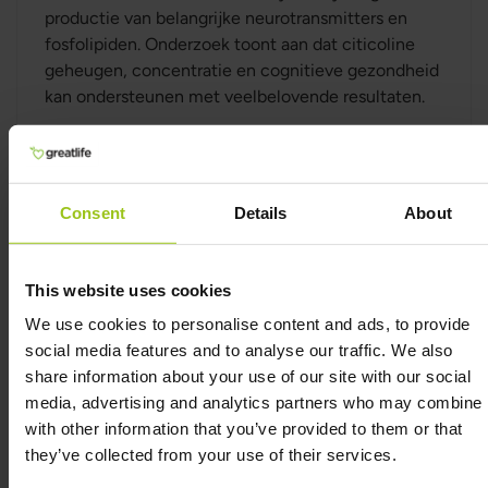
productie van belangrijke neurotransmitters en
fosfolipiden. Onderzoek toont aan dat citicoline
geheugen, concentratie en cognitieve gezondheid
kan ondersteunen met veelbelovende resultaten.
Choline is nauw verwant aan B-vitamines en
essentieel voor de stofwisseling van cellen. Voor
een optimale benutting van choline door de
hersenen is ook cytidine nodig. Citicoline bevat
Consent
Details
About
beide stoffen, waardoor de hersenen efficiënt
acetylcholine kunnen vormen – een
neurotransmitter die belangrijk is voor leren en
This website uses cookies
geheugen – evenals fosfatidylcholine, een centrale
We use cookies to personalise content and ads, to provide
component van celmembranen.
social media features and to analyse our traffic. We also
share information about your use of our site with our social
Naast zijn rol in de hersengezondheid draagt
media, advertising and analytics partners who may combine i
choline ook bij aan een normale leverfunctie,
with other information that you’ve provided to them or that
vetstofwisseling en homocysteïnemetabolisme,
they’ve collected from your use of their services.
wat verband houdt met het methylatieproces in de
hersenen. Methylatie is een biochemisch proces