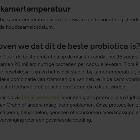
 kamertemperatuur
 bij kamertemperatuur worden bewaard en behoudt nog steeds 
t de houdbaarheidsdatum.
en we dat dit de beste probiotica is?
a Plus+ de beste probiotica op de markt is omdat het 16 zorgvu
men 20 miljard nuttige bacteriën per capsule leveren. Flora Pl
ie beschikbaar zijn en het is ook stabiel bij kamertemperatuur,
 unieke combinatie van stammen die van nature in de darm voor
est effectieve probiotische producten die u kunt vinden.
ns op via
[email protected]
voor een gratis protocol als u lijdt a
 van Crohn of andere maag-darmproblemen. Onze protocollen zi
osticeren, behandelen, genezen of voorkomen. Voedingssuppl
 vervanging voor een gevarieerde voeding.