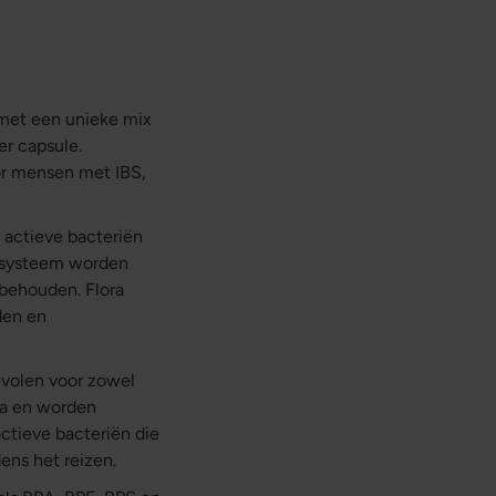
 met een unieke mix
er capsule.
or mensen met IBS,
 actieve bacteriën
gssysteem worden
 behouden. Flora
iden en
volen voor zowel
ra en worden
ctieve bacteriën die
ens het reizen.