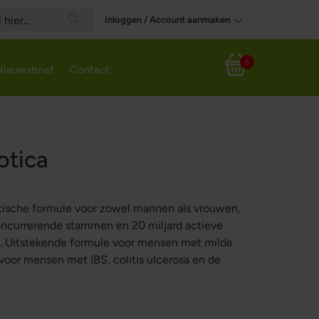
Inloggen / Account aanmaken
Search
0
Nieuwsbrief
Contact
Winkelwagen
otica
iotische formule voor zowel mannen als vrouwen,
oncurrerende stammen en 20 miljard actieve
e. Uitstekende formule voor mensen met milde
voor mensen met IBS, colitis ulcerosa en de