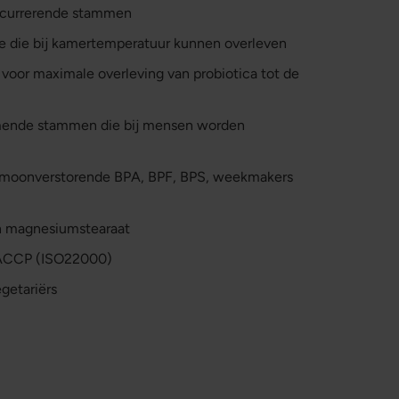
oncurrerende stammen
le die bij kamertemperatuur kunnen overleven
voor maximale overleving van probiotica tot de
mende stammen die bij mensen worden
hormoonverstorende BPA, BPF, BPS, weekmakers
en magnesiumstearaat
ACCP (ISO22000)
getariërs