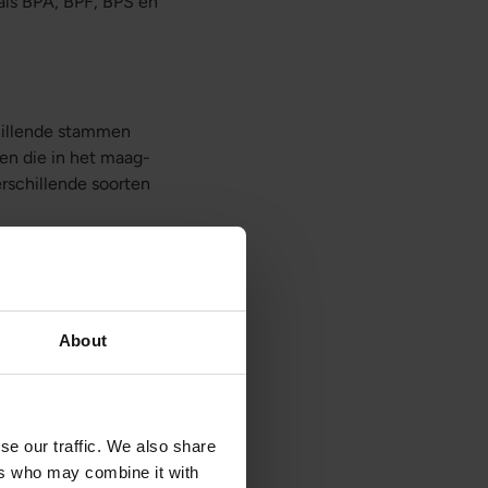
als BPA, BPF, BPS en
hillende stammen
en die in het maag-
rschillende soorten
rden
About
men. Het moet samen
se our traffic. We also share
ers who may combine it with
ibiotica tegen te