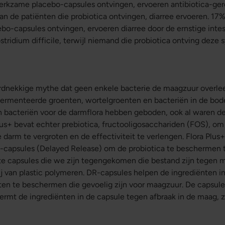
erkzame placebo-capsules ontvingen, ervoeren antibiotica-gere
van de patiënten die probiotica ontvingen, diarree ervoeren. 1
o-capsules ontvingen, ervoeren diarree door de ernstige intes
tridium difficile, terwijl niemand die probiotica ontving deze
ardnekkige mythe dat geen enkele bacterie de maagzuur overlee
fermenteerde groenten, wortelgroenten en bacteriën in de bo
 bacteriën voor de darmflora hebben geboden, ook al waren dez
lus+ bevat echter prebiotica, fructooligosacchariden (FOS), om
e darm te vergroten en de effectiviteit te verlengen. Flora Plu
capsules (Delayed Release) om de probiotica te beschermen 
ste capsules die we zijn tegengekomen die bestand zijn tegen m
vrij van plastic polymeren. DR-capsules helpen de ingrediënten i
n te beschermen die gevoelig zijn voor maagzuur. De capsule 
ermt de ingrediënten in de capsule tegen afbraak in de maag, z