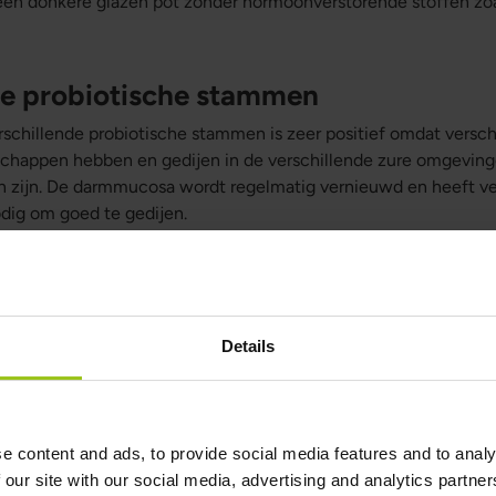
 een donkere glazen pot zonder hormoonverstorende stoffen zo
de probiotische stammen
schillende probiotische stammen is zeer positief omdat versc
schappen hebben en gedijen in de verschillende zure omgeving
n zijn. De darmmucosa wordt regelmatig vernieuwd en heeft ve
odig om goed te gedijen.
die regelmatig met voedsel moeten wo
Details
ontworpen om het hele jaar door regelmatig te worden ingeno
 ingenomen.
n antibiotica
e content and ads, to provide social media features and to analy
 our site with our social media, advertising and analytics partn
pplement is ook geformuleerd om de negatieve effecten van ant