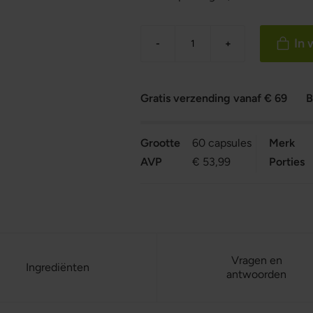
In
-
+
Gratis verzending vanaf € 69
B
Grootte
60 capsules
Merk
AVP
€ 53,99
Porties
Vragen en
Ingrediënten
antwoorden