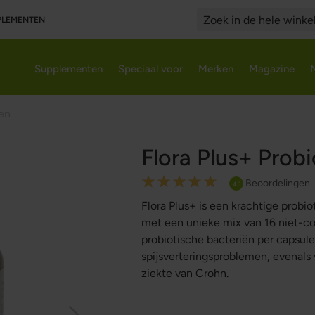
PPLEMENTEN
Search
Supplementen
Speciaal voor
Merken
Magazine
en
Flora Plus+ Probi
Rating:
Beoordelingen
45
100
100
% of
Flora Plus+ is een krachtige prob
met een unieke mix van 16 niet-c
probiotische bacteriën per capsul
spijsverteringsproblemen, evenals 
ziekte van Crohn.