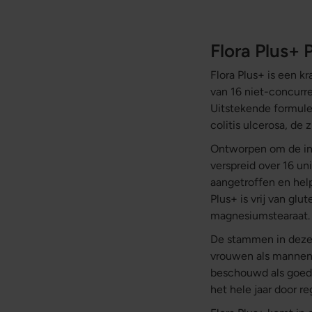
Flora Plus+ 
Flora Plus+ is een 
van 16 niet-concurr
Uitstekende formule
colitis ulcerosa, de
Ontworpen om de int
verspreid over 16 un
aangetroffen en help
Plus+ is vrij van glu
magnesiumstearaat.
De stammen in deze 
vrouwen als mannen.
beschouwd als goede
het hele jaar door r