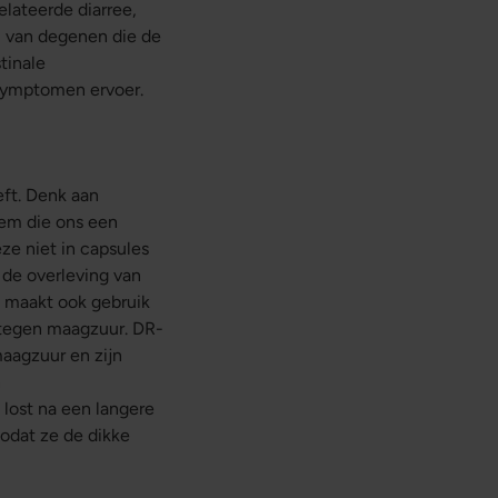
lateerde diarree,
7% van degenen die de
tinale
 symptomen ervoer.
ft. Denk aan
dem die ons een
e niet in capsules
 de overleving van
s+ maakt ook gebruik
tegen maagzuur. DR-
aagzuur en zijn
n
lost na een langere
odat ze de dikke