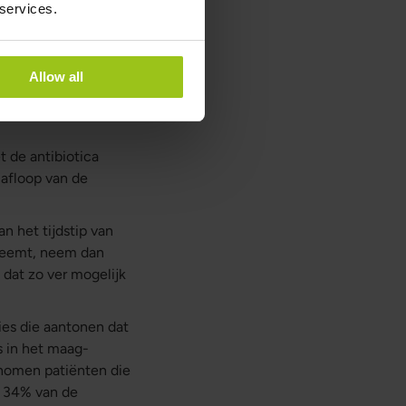
 services.
ter de algehele
tussen de
Allow all
me van de
rgroei van
t de antibiotica
 afloop van de
 het tijdstip van
nneemt, neem dan
 dat zo ver mogelijk
ies die aantonen dat
s in het maag-
enomen patiënten die
. 34% van de