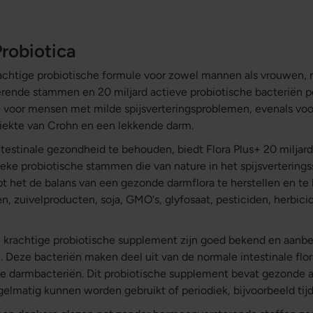
Probiotica
krachtige probiotische formule voor zowel mannen als vrouwen,
erende stammen en 20 miljard actieve probiotische bacteriën p
 voor mensen met milde spijsverteringsproblemen, evenals vo
 ziekte van Crohn en een lekkende darm.
estinale gezondheid te behouden, biedt Flora Plus+ 20 miljard
ieke probiotische stammen die van nature in het spijsverterin
t het de balans van een gezonde darmflora te herstellen en te
ten, zuivelproducten, soja, GMO's, glyfosaat, pesticiden, herbic
krachtige probiotische supplement zijn goed bekend en aanbe
 Deze bacteriën maken deel uit van de normale intestinale flo
 darmbacteriën. Dit probiotische supplement bevat gezonde a
egelmatig kunnen worden gebruikt of periodiek, bijvoorbeeld tijd