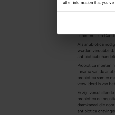
other information that you’ve
gaan.
Er zijn momenten waa
diversiteit van de d
verschillende soorte
soortdiversiteit, wa
schimmels en Candi
Als antibiotica nodi
worden verdubbeld, t
antibioticabehandeli
Probiotica moeten m
inname van de antibi
probiotica samen met
verwijderd is van h
Er zijn verschillen
probiotica de negati
darmkanaal die door
antibiotica ontving