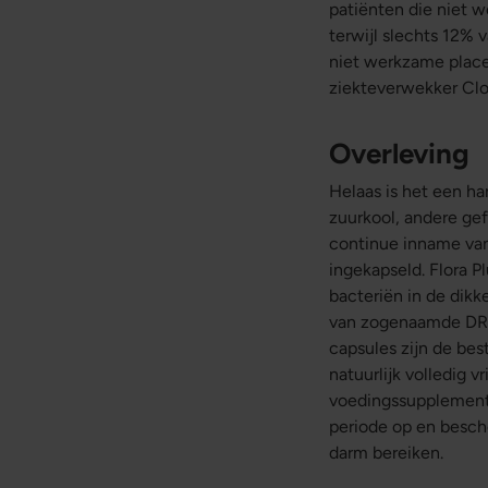
patiënten die niet w
terwijl slechts 12% 
niet werkzame placeb
ziekteverwekker Clos
Overleving
Helaas is het een h
zuurkool, andere ge
continue inname van
ingekapseld. Flora P
bacteriën in de dikk
van zogenaamde DR-
capsules zijn de be
natuurlijk volledig 
voedingssupplemente
periode op en besch
darm bereiken.