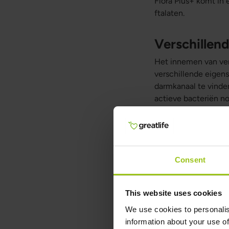
Flora Plus+ komt in
ftalaten.
Verschillen
Het innemen van ver
verschillende eigen
darmkanaal te vinde
actieve bacteriën n
Probiotica 
ingenomen
Consent
Dit probioticum is 
met voedsel worden
This website uses cookies
Probiotica e
We use cookies to personalis
information about your use of
Dit probiotische su