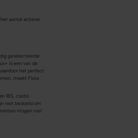
het aantal actieve
ldig geselecteerde
us+ is een van de
 waardoor het perfect
komen, maakt Flora
an IBS, colitis
jn niet bedoeld om
ementen mogen niet