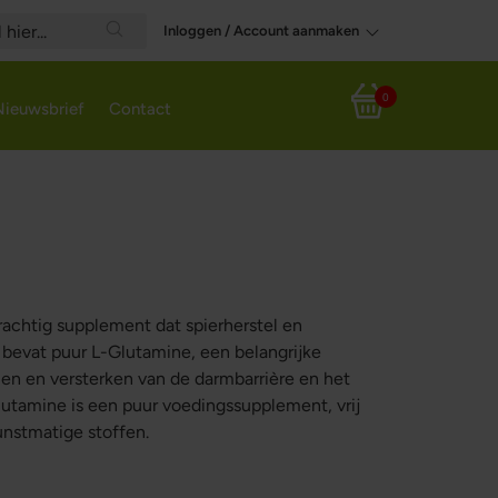
Inloggen / Account aanmaken
Search
0
Nieuwsbrief
Contact
Winkelwagen
rachtig supplement dat spierherstel en
bevat puur L-Glutamine, een belangrijke
llen en versterken van de darmbarrière en het
tamine is een puur voedingssupplement, vrij
unstmatige stoffen.