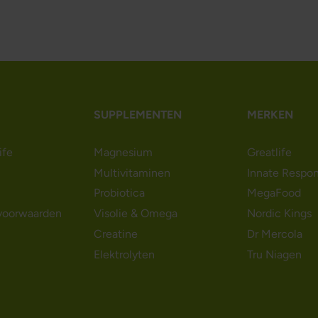
SUPPLEMENTEN
MERKEN
ife
Magnesium
Greatlife
Multivitaminen
Innate Respo
Probiotica
MegaFood
voorwaarden
Visolie & Omega
Nordic Kings
Creatine
Dr Mercola
Elektrolyten
Tru Niagen