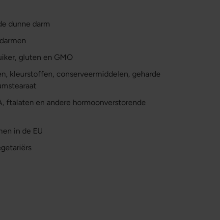
 de dunne darm
 darmen
suiker, gluten en GMO
en, kleurstoffen, conserveermiddelen, geharde
umstearaat
PA, ftalaten en andere hormoonverstorende
en in de EU
getariërs