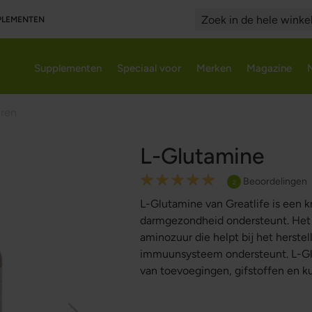
PPLEMENTEN
Search
Supplementen
Speciaal voor
Merken
Magazine
uren
L-Glutamine
Rating:
Beoordelingen
2
100
100
% of
L-Glutamine van Greatlife is een k
darmgezondheid ondersteunt. Het 
aminozuur die helpt bij het herste
immuunsysteem ondersteunt. L-Glu
van toevoegingen, gifstoffen en k