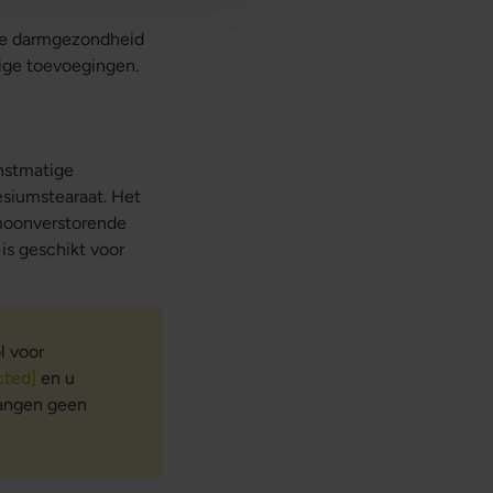
 de darmgezondheid
dige toevoegingen.
unstmatige
esiumstearaat. Het
rmoonverstorende
is geschikt voor
l voor
cted]
en u
vangen geen