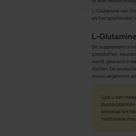
of snel herstel nodi
L-Glutamine van Gre
als het spierherste
L-Glutamine
Dit supplement is vr
zoetstoffen, kleurs
wordt geleverd in ee
stoffen. De product
zowel veganisten als
Lijdt u aan maa
darmproblemen d
ontvangt het he
traditionele med