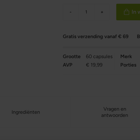
In
-
+
Gratis verzending vanaf € 69
B
Grootte
60 capsules
Merk
AVP
€ 19,99
Porties
Vragen en
Ingrediënten
antwoorden