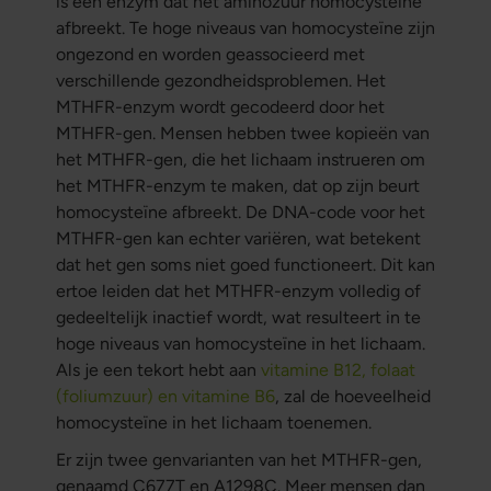
is een enzym dat het aminozuur homocysteïne
afbreekt. Te hoge niveaus van homocysteïne zijn
ongezond en worden geassocieerd met
verschillende gezondheidsproblemen. Het
MTHFR-enzym wordt gecodeerd door het
MTHFR-gen. Mensen hebben twee kopieën van
het MTHFR-gen, die het lichaam instrueren om
het MTHFR-enzym te maken, dat op zijn beurt
homocysteïne afbreekt. De DNA-code voor het
MTHFR-gen kan echter variëren, wat betekent
dat het gen soms niet goed functioneert. Dit kan
ertoe leiden dat het MTHFR-enzym volledig of
gedeeltelijk inactief wordt, wat resulteert in te
hoge niveaus van homocysteïne in het lichaam.
Als je een tekort hebt aan
vitamine B12, folaat
(foliumzuur) en vitamine B6
, zal de hoeveelheid
homocysteïne in het lichaam toenemen.
Er zijn twee genvarianten van het MTHFR-gen,
genaamd C677T en A1298C. Meer mensen dan