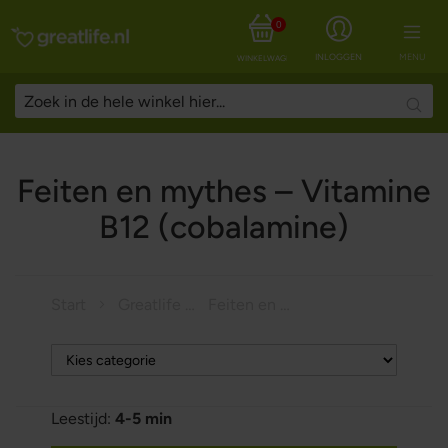
0
INLOGGEN
MENU
WINKELWAGEN
Searc
Feiten en mythes – Vitamine
B12 (cobalamine)
Start
Greatlife Magazine
Feiten en mythes – Vitamine B12 (cobalamine)
Leestijd:
4-5 min