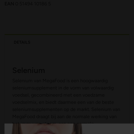
EAN
0 51494 10186 5
DETAILS
Selenium
Selenium van MegaFood is een hoogwaardig
seleniumsupplement in de vorm van volwaardig
voedsel, gecombineerd met een voedzame
voedselmix, en biedt daarmee een van de beste
seleniumsupplementen op de markt. Selenium van
MegaFood draagt bij aan de normale werking van
het immuunsysteem, aan een normale
schildklierfunctie en aan het behoud van normaal