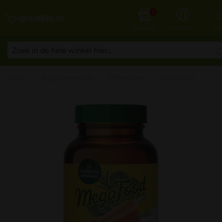
0
INLOGGEN
MEN
WINKELWAGEN
Start
Supplementen
Mineralen
Selenium