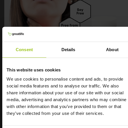
haar en normale nagels. De biologische
beschikbaarheid is zeer hoog.
Selenium van MegaFood is zorgvuldig gedroogd
volwaardig voedsel, waarbij gebruik is gemaakt van
de unieke refractance window-droogmethode om
zoveel mogelijk micronutriënten te behouden. De
biologische beschikbaarheid van Selenium van
Consent
Details
About
MegaFood is uitzonderlijk hoog. Selenium is een
zeer belangrijk mineraal met verschillende
essentiële functies in het lichaam:
This website uses cookies
Selenium draagt bij aan een normale
We use cookies to personalise content and ads, to provide
spermatogenese
social media features and to analyse our traffic. We also
Probeer ons beste
share information about your use of our site with our social
Selenium draagt bij aan het behoud van normaal
media, advertising and analytics partners who may combine i
haar
selenium
with other information that you’ve provided to them or that
Selenium draagt bij aan het behoud van normale
they’ve collected from your use of their services.
nagels
Selenium – voor een normale schildklier. Zuiver
Selenium draagt bij aan de normale werking van