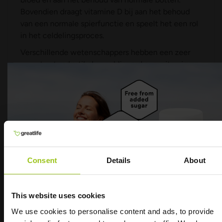
Bovendien draagt vitamine D bij aan het behoud
van een normale spierfunctie en speelt het een rol
in het celdelingsproces.
Verschillende wetenschappers hebben een zeer
verontrustend artikel gepubliceerd over vitamine
D-niveaus onder de Europese bevolking in het
American Journal of Clinical Nutrition:
“Vitamine D-tekort is duidelijk aanwezig onder de
Europese bevolking, met verontrustende
prevalentiecijfers die actie vereisen vanuit een
volksgezondheidsperspectief. Welke richting deze
strategieën zullen nemen, hangt af van het
Consent
Details
About
Europese beleid, maar ze moeten erop gericht zijn
ervoor te zorgen dat vitamine D-inname beschermt
tegen een tekort bij het merendeel van de
This website uses cookies
Europese bevolking.”
We use cookies to personalise content and ads, to provide
Niet genoeg vitamine D3 via voedsel