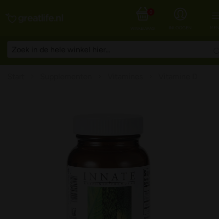
0
INLOGGEN
MEN
WINKELWAGEN
Start
Supplementen
Vitamines
Vitamine D