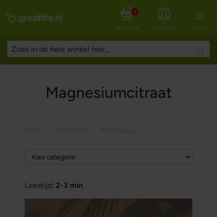
0
INLOGGEN
MENU
WINKELWAGEN
Searc
Magnesiumcitraat
Start
Greatlife Magazine
Magnesiumcitraat
Leestijd:
2-3 min