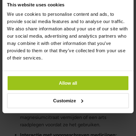
This website uses cookies
Wie moet magnesiumcitraat
We use cookies to personalise content and ads, to
vermijden?
provide social media features and to analyse our traffic.
We also share information about your use of our site with
Mensen met nierproblemen:
Mensen met
our social media, advertising and analytics partners who
nierproblemen moeten magnesiumcitraat
may combine it with other information that you’ve
vermijden of het alleen innemen onder
provided to them or that they’ve collected from your use
medisch toezicht.
of their services.
Zwangere en zogende vrouwen:
Zwangere
en zogende vrouwen hoeven magnesium niet
te vermijden, maar moeten altijd de
Allow all
aanbevolen dosering volgen.
Mensen met specifieke medische
Customize
aandoeningen:
Mensen met bepaalde
medische aandoeningen moeten
magnesiumcitraat vermijden of een arts
raadplegen voordat ze het gebruiken.
Interactie met voorgeschreven medicijnen: