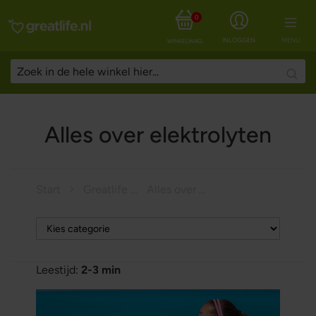
0
INLOGGEN
MENU
WINKELWAGEN
Searc
Alles over elektrolyten
Start
Greatlife Magazine
Alles over elektrolyten
Leestijd:
2-3 min