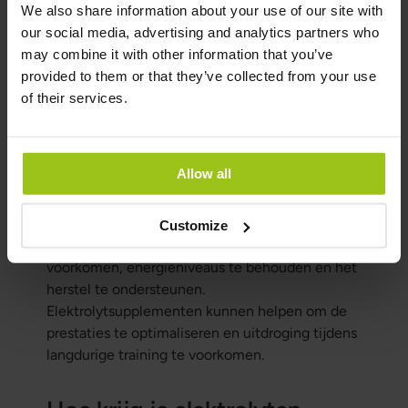
We also share information about your use of our site with
bij ziektes die uitdroging veroorzaken, zoals
our social media, advertising and analytics partners who
diarree of braken, en bij medische aandoeningen
may combine it with other information that you’ve
die de elektrolytbalans beïnvloeden. Daarnaast
provided to them or that they’ve collected from your use
zijn ze nuttig in warme en zonnige klimaten.
of their services.
Hoe beïnvloeden elektrolyten
sporten zoals hardlopen?
Allow all
Tijdens het hardlopen verliest het lichaam
elektrolyten via zweet. Het vervangen van deze
Customize
elektrolyten is belangrijk om spierkrampen te
voorkomen, energieniveaus te behouden en het
herstel te ondersteunen.
Elektrolytsupplementen kunnen helpen om de
prestaties te optimaliseren en uitdroging tijdens
langdurige training te voorkomen.