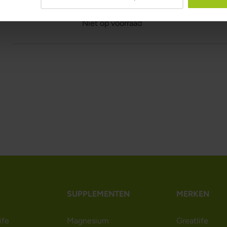
Rating:
100%
Niet op voorraad
SUPPLEMENTEN
MERKEN
ife
Magnesium
Greatlife