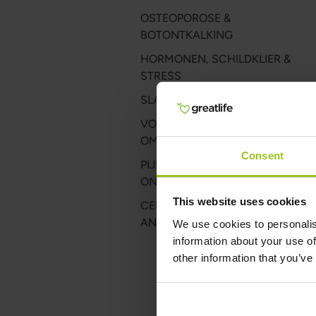
OSTEOPOROSE &
BOTONTKALKING
HORMONEN, SCHILDKLIER &
STRESS
SLAAP & HERSTEL
VOEDING, VITAMINES &
OMEGA-3
Consent
PIJN, KLACHTEN &
ONTSTEKING
This website uses cookies
CELGEZONDHEID, ENERGIE &
ANTI-AGING
We use cookies to personalis
information about your use of
other information that you’ve