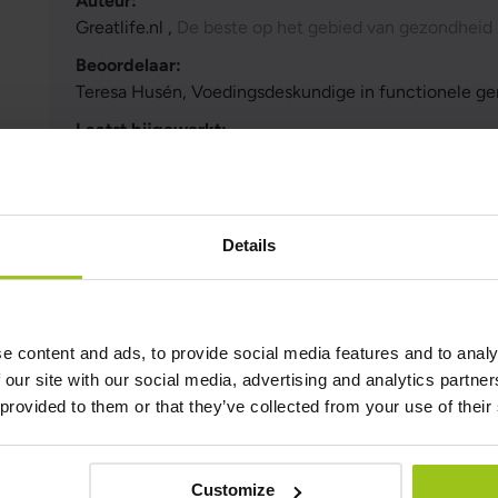
Auteur:
Greatlife.nl ,
De beste op het gebied van gezondheid
Beoordelaar:
Teresa Husén, Voedingsdeskundige in functionele g
Laatst bijgewerkt:
16 Juni 2026
Wetenschappelijke referenties en bronnen
Details
Toon referentie
Gerelateerde producten
e content and ads, to provide social media features and to analy
 our site with our social media, advertising and analytics partn
 provided to them or that they’ve collected from your use of their
Organische Astaxanthine
€ 21,99
€ 36,99
Customize