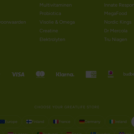
Multivitaminen
Innate Respo
Probiotica
MegaFood
voorwaarden
Visolie & Omega
Nordic Kings
Creatine
Dr Mercola
Elektrolyten
Tru Niagen
CHOOSE YOUR GREATLIFE STORE
Europe
Finland
France
Germany
Ireland