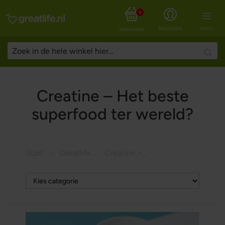
0
INLOGGEN
MENU
WINKELWAGEN
Searc
Creatine – Het beste
superfood ter wereld?
Start
Greatlife Magazine
Creatine – Het beste superfood ter wereld?