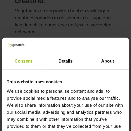
creatine.
Vegetariërs en veganisten hebben vaak lagere
creatinevoorraden in de spieren, dus suppletie
kan duidelijke cognitieve en fysieke voordelen
opleveren.
Welke creatine is het beste?
Creavitalis® is volgens ons vandaag de dag het
Consent
Details
About
beste premium creatinemonohydraat op de
markt. Het wordt vervaardigd in Duitsland, is
puur, dubbel gemicroniseerd en geproduceerd
This website uses cookies
in een GMP-gecertificeerde faciliteit die
We use cookies to personalise content and ads, to
uitsluitend met creatine werkt, bovendien met
provide social media features and to analyse our traffic.
IFS FOOD-certificering. Het is 100 % vegan en
We also share information about your use of our site with
waarschijnlijk de zuiverste optie die er is.
our social media, advertising and analytics partners who
may combine it with other information that you’ve
Auteur en Beoordelaar
provided to them or that they’ve collected from your use