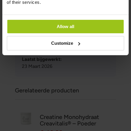
of their services.
Auteur:
Greatlife.nl ,
De beste op het gebied van
gezondheid
Allow all
Beoordelaar:
Teresa Husén, Voedingsdeskundige in
Customize
functionele geneeskunde
Laatst bijgewerkt:
23 Maart 2026
Gerelateerde producten
Creatine Monohydraat
Creavitalis® – Poeder