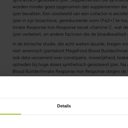
worden minder goed opgenomen dan supplementen die oo
ijzer bevatten. Een voorbeeld van een cofactor is ascorb
ijzer in zijn bioactieve, gereduceerde vorm (Fe2+) te h
Innate Response Iron Response bevat vitamine C, wat de
ijzer verbetert, en andere factoren die de bloedkwaliteit
In de klinische studie, die acht weken duurde, kregen 
niet-anemisch ijzertekort MegaFood Blood Builder/Innat
ook data verzameld over constipatie, misselijkheid, brake
optreden bij hoge doses synthetisch geïsoleerd ijzer. 
Blood Builder/Innate Response Iron Response stegen de
naar 13,2 g/dl, de serumferritinewaarden van 13,9 μg/l naa
ijzervoorraden van 6,77 mg/kg naar 8,57 mg/kg. De verm
1,8, en er werden geen negatieve maag- en darmklachten
dat Iron Response de hemoglobine- en ijzerwaarden verh
dan veel synthetisch geïsoleerde ijzersupplementen, e
Details
bijwerkingen van ijzersupplementen vermijdt.
Auteur en Beoordelaar