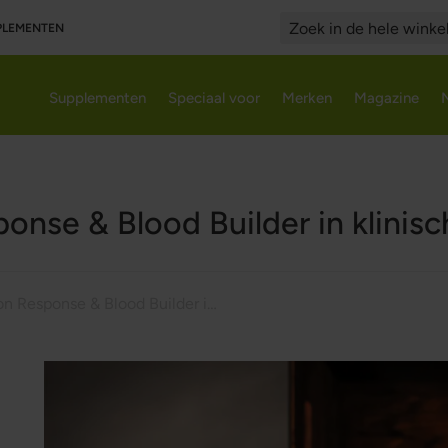
PPLEMENTEN
Search
Supplementen
Speciaal voor
Merken
Magazine
ponse & Blood Builder in klinisc
Iron Response & Blood Builder in klinische studie