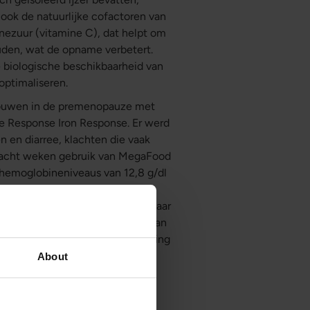
k de natuurlijke cofactoren van
inezuur (vitamine C), dat helpt om
ouden, wat de opname verbetert.
 biologische beschikbaarheid van
 optimaliseren.
vrouwen in de premenopauze met
e Response Iron Response. Er werd
n en diarree, klachten die vaak
Na acht weken gebruik van MegaFood
 hemoglobineniveaus van 12,8 g/dl
r 21,1 μg/l en de totale
oeidheidsindex daalde van 2,8 naar
 vastgesteld. De studie toont aan
oogt, ondanks een lagere dosering
n dat het de veelvoorkomende
About