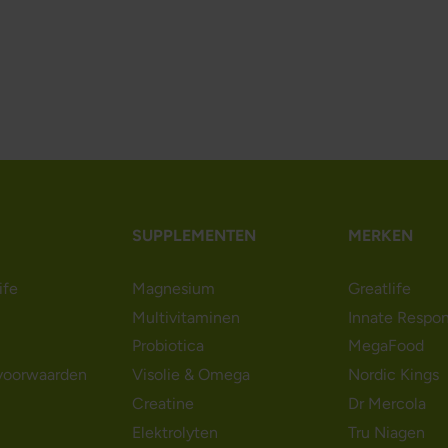
SUPPLEMENTEN
MERKEN
ife
Magnesium
Greatlife
Multivitaminen
Innate Respo
Probiotica
MegaFood
voorwaarden
Visolie & Omega
Nordic Kings
Creatine
Dr Mercola
Elektrolyten
Tru Niagen