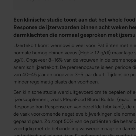
Een klinische studie toont aan dat het whole foo
Response de ijzerwaarden binnen acht weken her
darmklachten die normaal gesproken met ijzers
IJzertekort komt wereldwijd veel voor. Patiënten met ni
normale hemoglobineniveaus (Hgb ≥ 12 g/dl) maar lage 
μg/l). Ongeveer 8–16% van de vrouwen in de premenopa
anemisch ijzertekort. De premenopauze is een periode di
van 40–45 jaar en ongeveer 3–5 jaar duurt. Tijdens de 
minder regelmatig plaats dan voorheen.
Een klinische studie werd uitgevoerd om te bepalen of 
ijzersupplement, zoals MegaFood Blood Builder (exact h
Response Iron Response en van dezelfde fabrikant), de 
de vaak voorkomende negatieve bijwerkingen die norma
gepaard gaan. Zo stopt 50% van de patiënten die behand
voortijdig met de behandeling vanwege maag- en darmk
synthetisch geïsoleerd ijzer. Supplementen die synthetis