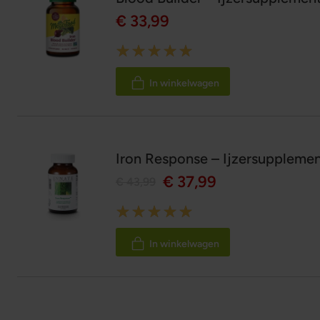
€ 33,99
Rating:
100%
In winkelwagen
Iron Response – Ijzersuppleme
€ 37,99
€ 43,99
Rating:
100%
In winkelwagen