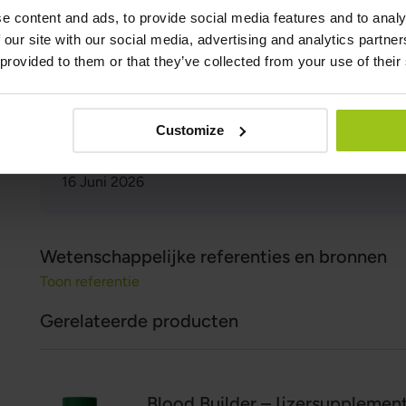
e content and ads, to provide social media features and to analy
 our site with our social media, advertising and analytics partn
Auteur:
 provided to them or that they’ve collected from your use of their
Greatlife.nl ,
De beste op het gebied van gezondheid
Beoordelaar:
Teresa Husén, Voedingsdeskundige in functionele g
Customize
Laatst bijgewerkt:
16 Juni 2026
Wetenschappelijke referenties en bronnen
Toon referentie
Gerelateerde producten
Blood Builder – Ijzersupplemen