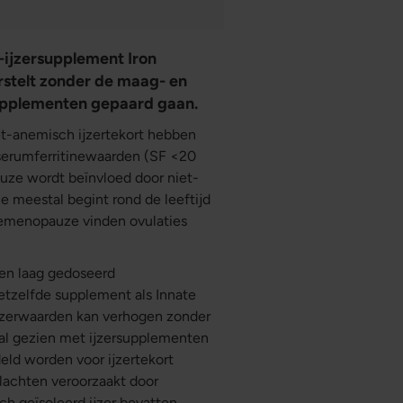
d-ijzersupplement Iron
stelt zonder de maag- en
upplementen gepaard gaan.
et-anemisch ijzertekort hebben
serumferritinewaarden (SF <20
uze wordt beïnvloed door niet-
e meestal begint rond de leeftijd
premenopauze vinden ovulaties
een laag gedoseerd
etzelfde supplement als Innate
ijzerwaarden kan verhogen zonder
al gezien met ijzersupplementen
eld worden voor ijzertekort
lachten veroorzaakt door
ch geïsoleerd ijzer bevatten,