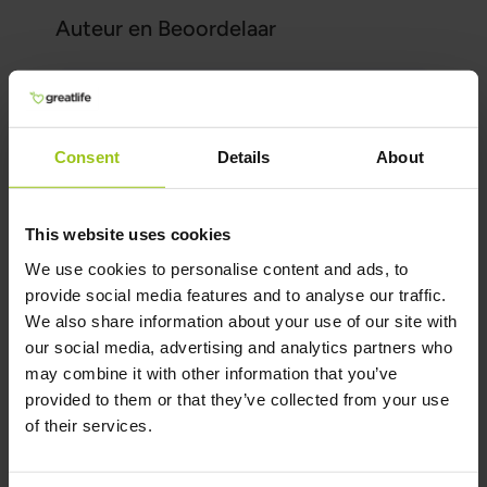
Auteur en Beoordelaar
Auteur:
Greatlife.nl ,
De beste op het gebied van
Consent
Details
About
gezondheid
Beoordelaar:
Teresa Husén, Voedingsdeskundige in
This website uses cookies
functionele geneeskunde
We use cookies to personalise content and ads, to
Laatst bijgewerkt:
provide social media features and to analyse our traffic.
16 Juni 2026
We also share information about your use of our site with
our social media, advertising and analytics partners who
may combine it with other information that you’ve
Wetenschappelijke referenties en
provided to them or that they’ve collected from your use
bronnen
of their services.
Toon referentie