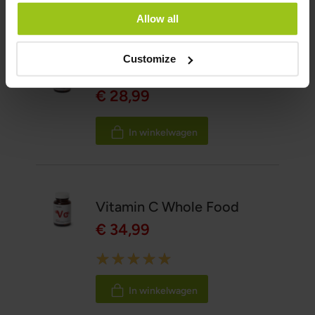
Gerelateerde producten
Allow all
Customize
Quercetinedihydraat
€ 28,99
In winkelwagen
Vitamin C Whole Food
€ 34,99
Rating:
100%
In winkelwagen