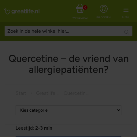
0
INLOGGEN
MENU
WINKELWAGEN
Searc
Quercetine – de vriend van
allergiepatiënten?
Start
Greatlife Magazine
Quercetine – de vriend van allergiepatiënten?
Leestijd:
2-3 min