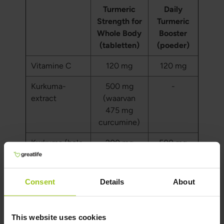
Turmeric
Daily
Strength for
Turmeric
Whole Body
Booster
(tabletten)
(poeder)
Vitamine C
120 mg
120 mg
Kurkuma-
500 mg
-
extract
(waarvan
475 mg
curcumine)
Kurkuma (hele
200 mg
500 mg
wortel)
Heilig
200 mg
250 mg
Consent
Details
About
basilicum
Zure kersen
100 mg
150 mg
This website uses cookies