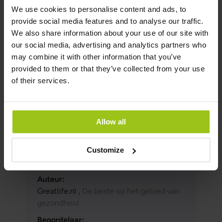
Amerikaanse
80 mg
175 mg
We use cookies to personalise content and ads, to
cranberry's
provide social media features and to analyse our traffic.
We also share information about your use of our site with
Wilde
75 mg
150 mg
our social media, advertising and analytics partners who
bosbessen
may combine it with other information that you’ve
provided to them or that they’ve collected from your use
Frambozen
75 mg
100 mg
of their services.
Piperine van
3 mg
2 mg
zwarte peper
Allow all
```
Auteur en Beoordelaar
Customize
Auteur:
Greatlife.nl ,
De beste op het gebied van
gezondheid
Beoordelaar: