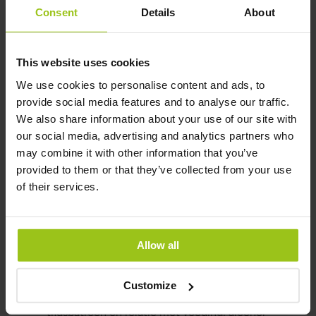
Het is belangrijk te onthouden dat de tolerantie
Consent
Details
About
individueel is; de één kan reageren op een kleine
hoeveelheid gerijpte kaas, terwijl een ander dat
verdraagt maar een reactie krijgt op de
This website uses cookies
combinatie wijn + vleeswaren + chocolade op
We use cookies to personalise content and ads, to
dezelfde dag.
provide social media features and to analyse our traffic.
We also share information about your use of our site with
Diagnostiek – hoe weet je of
our social media, advertising and analytics partners who
may combine it with other information that you’ve
het histamine-intolerantie is?
provided to them or that they’ve collected from your use
of their services.
Er is nog geen enkele, volledig betrouwbare
laboratoriumtest voor histamine-intolerantie.
Bloedonderzoek naar DAO-activiteit en
histamineniveaus kan enige informatie geven,
Allow all
maar is niet eenduidig. De diagnose berust
meestal op een combinatie van:
Customize
Grondige doorname van symptomen,
tijdspatroon en relatie met voeding, alcohol