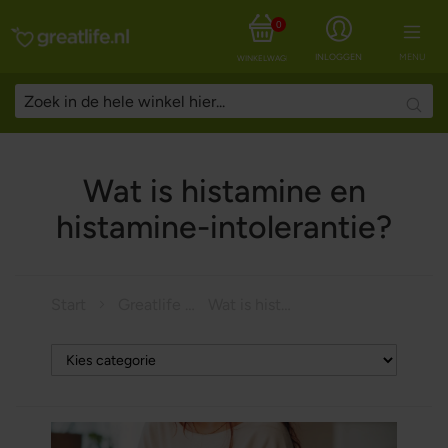
0
INLOGGEN
MENU
WINKELWAGEN
Searc
Wat is histamine en
histamine-intolerantie?
Start
Greatlife Magazine
Wat is histamine en histamine-intolerantie?