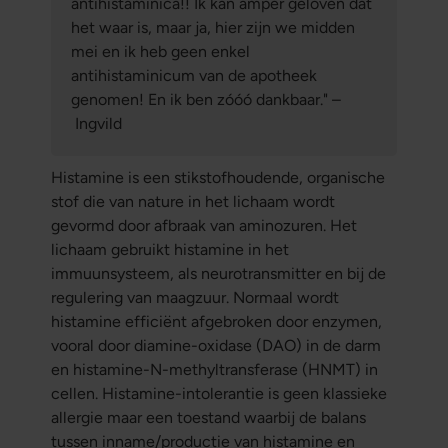
antihistaminica!! Ik kan amper geloven dat
het waar is, maar ja, hier zijn we midden
mei en ik heb geen enkel
antihistaminicum van de apotheek
genomen! En ik ben zóóó dankbaar." –
Ingvild
Histamine is een
stikstofhoudende, organische
stof die van nature in het lichaam wordt
gevormd door afbraak van aminozuren. H
et
lichaam gebruikt histamine in het
immuunsysteem, als neurotransmitter en bij de
regulering van maagzuur. Normaal wordt
histamine efficiënt afgebroken door enzymen,
vooral door diamine-oxidase (DAO) in de darm
en histamine-N-methyltransferase (HNMT) in
cellen. Histamine-intolerantie is geen klassieke
allergie maar een toestand waarbij de balans
tussen
inname/productie
van histamine en