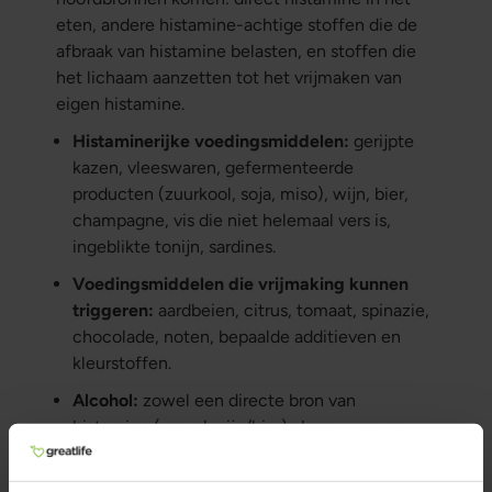
eten, andere histamine-achtige stoffen die de
afbraak van histamine belasten, en stoffen die
het lichaam aanzetten tot het vrijmaken van
eigen histamine.
Histaminerijke voedingsmiddelen:
gerijpte
kazen, vleeswaren, gefermenteerde
producten (zuurkool, soja, miso), wijn, bier,
champagne, vis die niet helemaal vers is,
ingeblikte tonijn, sardines.
Voedingsmiddelen die vrijmaking kunnen
triggeren:
aardbeien, citrus, tomaat, spinazie,
chocolade, noten, bepaalde additieven en
kleurstoffen.
Alcohol:
zowel een directe bron van
histamine (vooral wijn/bier) als een remmer
van DAO, wat het extra problematisch maakt.