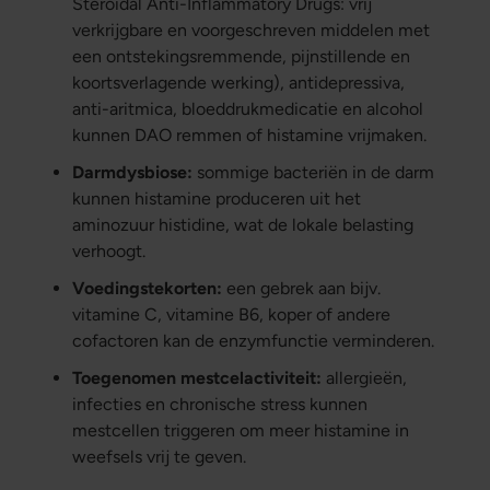
Steroidal Anti-Inflammatory Drugs: vrij
verkrijgbare en voorgeschreven middelen met
een ontstekingsremmende, pijnstillende en
koortsverlagende werking), antidepressiva,
anti-aritmica, bloeddrukmedicatie en alcohol
kunnen DAO remmen of histamine vrijmaken.
Darmdysbiose:
sommige bacteriën in de darm
kunnen histamine produceren uit het
aminozuur histidine, wat de lokale belasting
verhoogt.
Voedingstekorten:
een gebrek aan bijv.
vitamine C, vitamine B6, koper of andere
cofactoren kan de enzymfunctie verminderen.
Toegenomen mestcelactiviteit:
allergieën,
infecties en chronische stress kunnen
mestcellen triggeren om meer histamine in
weefsels vrij te geven.