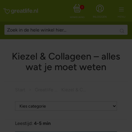
0
INLOGGEN
MENU
WINKELWAGEN
Searc
Kiezel & Collageen – alles
wat je moet weten
Start
Greatlife Magazine
Kiezel & Collageen – alles wat je moet weten
Leestijd:
4-5 min