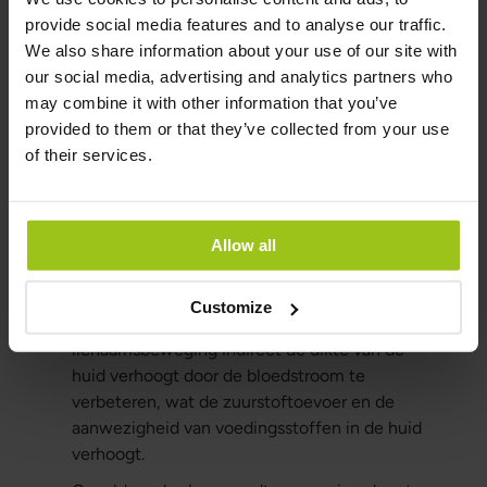
opbouw en dichtheid van botten vermindert.
provide social media features and to analyse our traffic.
We also share information about your use of our site with
Overmatige vrije radicalen door roken,
our social media, advertising and analytics partners who
luchtvervuiling beschadigen collageenvezels
may combine it with other information that you’ve
en verminderen de cellulaire
provided to them or that they’ve collected from your use
collageensynthese.
of their services.
Alcohol beschadigt je lever en droogt je huid
uit.
Cafeïne vermindert aanzienlijk de cellulaire
Allow all
collageensynthese.
Fysieke inactiviteit vermindert de
Customize
collageenomzetting, terwijl
lichaamsbeweging indirect de dikte van de
huid verhoogt door de bloedstroom te
verbeteren, wat de zuurstoftoevoer en de
aanwezigheid van voedingsstoffen in de huid
verhoogt.