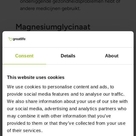
onderliggende gezondheidsproblemen hebt of
andere medicijnen gebruikt.
Magnesiumglycinaat
vergeleken met andere
magnesiumvormen
Consent
Details
About
Magnesiumcitraat:
Goede biologische
beschikbaarheid, maar kan een laxerende
werking hebben.
This website uses cookies
Magnesiumoxide:
Hoge concentratie
We use cookies to personalise content and ads, to
magnesium, maar zeer lage biologische
provide social media features and to analyse our traffic.
beschikbaarheid. Niet aanbevolen.
We also share information about your use of our site with
our social media, advertising and analytics partners who
Magnesiummalaat:
Wordt vaak gebruikt om
may combine it with other information that you’ve
energieniveaus en spierfunctie te verbeteren.
provided to them or that they’ve collected from your use
Voordelen en nadelen van elke vorm:
of their services.
Magnesiumglycinaat heeft een hoge