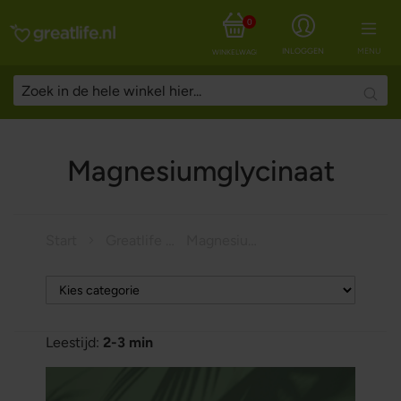
0
INLOGGEN
MENU
WINKELWAGEN
Searc
Magnesiumglycinaat
Start
Greatlife Magazine
Magnesiumglycinaat
Leestijd:
2-3 min