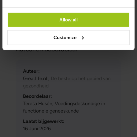
biologische beschikbaarheid en is mild voor de
maag, terwijl andere vormen verschillende
effecten en opnamemogelijkheden kunnen
Allow all
hebben, afhankelijk van individuele behoeften
en gevoeligheden.
Customize
Auteur en Beoordelaar
Auteur:
Greatlife.nl ,
De beste op het gebied van
gezondheid
Beoordelaar:
Teresa Husén, Voedingsdeskundige in
functionele geneeskunde
Laatst bijgewerkt:
16 Juni 2026