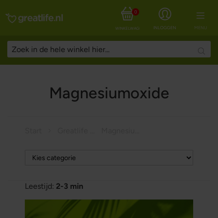
0
INLOGGEN
MENU
WINKELWAGEN
Searc
Magnesiumoxide
Start
Greatlife Magazine
Magnesiumoxide
Leestijd:
2-3 min