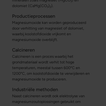
mineralen zoals magnesiet (MgCO
) en
3
dolomiet (CaMg(CO
)
).
3
2
Productieprocessen
Magnesiumoxide kan worden geproduceerd
door verhitting van magnesiet of dolomiet,
waarbij koolstofdioxide vrijkomt en
magnesiumoxide overblijft.
Calcineren
Calcineren is een proces waarbij het
grondmateriaal wordt verhit tot hoge
temperaturen, meestal tussen 600°C en
1200°C, om koolstofdioxide te verwijderen en
magnesiumoxide te produceren.
Industriële methoden
Naast calcineren wordt ook elektrolyse van
magnesiumzoutoplossingen gebruikt om