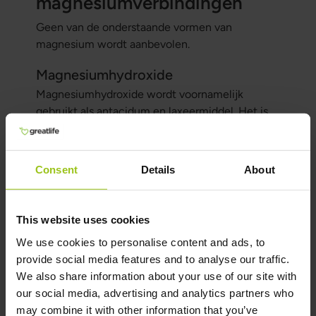
magnesiumverbindingen
Geen van de onderstaande vormen van
magnesium wordt aanbevolen.
Magnesiumhydroxide
Magnesiumhydroxide wordt voornamelijk
gebruikt als antacidum en laxeermiddel. Het is
minder oplosbaar in water dan magnesiumoxide
en heeft een sterkere alkalische werking.
Consent
Details
About
Magnesiumcarbonaat
Magnesiumcarbonaat is een veelgebruikt
supplement om de magnesiuminname te
This website uses cookies
verhogen en werkt ook als antacidum. Het is
We use cookies to personalise content and ads, to
minder geconcentreerd dan magnesiumoxide.
provide social media features and to analyse our traffic.
Magnesiumsulfaat
We also share information about your use of our site with
our social media, advertising and analytics partners who
Magnesiumsulfaat, ook wel bekend als
may combine it with other information that you’ve
Epsomzout, wordt gebruikt als laxeermiddel en