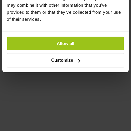
may combine it with other information that you’ve
provided to them or that they’ve collected from your use
of their services.
Vitamin D3 2000 IE + K2
MK7
€ 21,99
Allow all
Rating:
100%
Customize
In winkelwagen