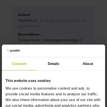
Auteur:
Greatlife.nl ,
De beste op het gebied van
gezondheid
Beoordelaar:
Teresa Husén, Voedingsdeskundige in
functionele geneeskunde
Laatst bijgewerkt:
16 Juni 2026
Consent
Details
About
Wetenschappelijke referenties en
This website uses cookies
bronnen
We use cookies to personalise content and ads, to
Toon referentie
provide social media features and to analyse our traffic.
We also share information about your use of our site with
Gerelateerde producten
our social media, advertising and analytics partners who