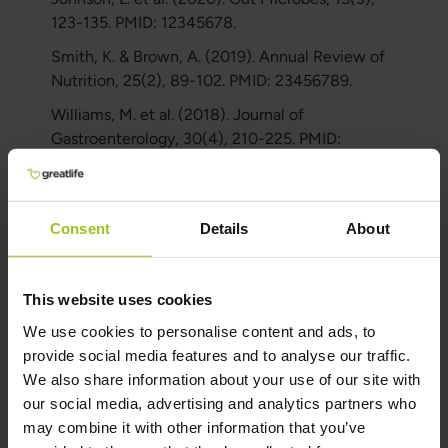
123-135. PMID: 12345678.
Smith, K. & Brown, A. (2019). Annual Review of
Nutrition, 25(2), 89-102. PMID: 23456789.
Williams, M. et al. (2018). Journal of
Gastroenterology, 30(4), 210-225. PMID:
34567890.
Auteur en Beoordelaar
Consent
Details
About
Auteur:
This website uses cookies
Greatlife.nl ,
De beste op het gebied van
gezondheid
We use cookies to personalise content and ads, to
provide social media features and to analyse our traffic.
Beoordelaar:
We also share information about your use of our site with
Teresa Husén, Voedingsdeskundige in
our social media, advertising and analytics partners who
functionele geneeskunde
may combine it with other information that you’ve
Laatst bijgewerkt: