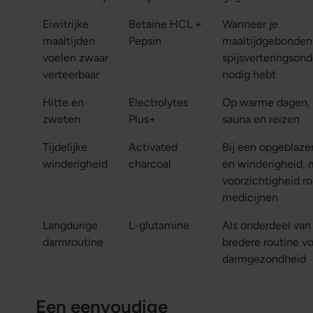
Eiwitrijke
Betaine HCL +
Wanneer je
maaltijden
Pepsin
maaltijdgebonden
voelen zwaar
spijsverteringson
verteerbaar
nodig hebt
Hitte en
Electrolytes
Op warme dagen, b
zweten
Plus+
sauna en reizen
Tijdelijke
Activated
Bij een opgeblaze
winderigheid
charcoal
en winderigheid, 
voorzichtigheid r
medicijnen
Langdurige
L-glutamine
Als onderdeel van
darmroutine
bredere routine v
darmgezondheid
Een eenvoudige