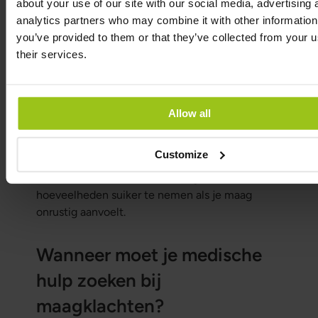
about your use of our site with our social media, advertising 
Gekookte groenten
analytics partners who may combine it with other information
you’ve provided to them or that they’ve collected from your u
Soepen en stoofschotels
their services.
Yoghurt of gefermenteerde voedingsmiddelen
als je die verdraagt
Fruit en bessen
Allow all
Het kan ook verstandig zijn tijdelijk minder
Customize
alcohol, pittig eten, gefrituurd,
koolzuurhoudende dranken en grote
hoeveelheden suiker te nemen als je maag
onrustig aanvoelt.
Wanneer moet je medische
hulp zoeken bij
maagklachten?