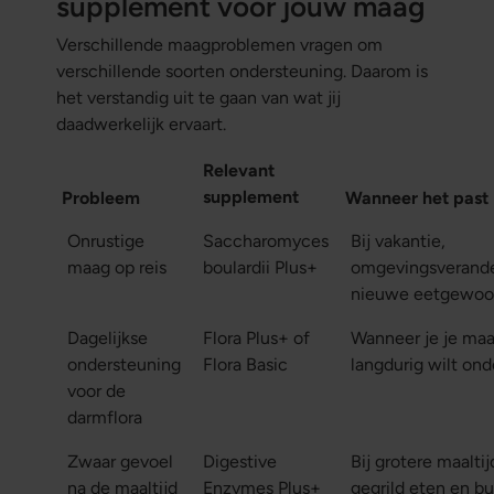
supplement voor jouw maag
Verschillende maagproblemen vragen om
verschillende soorten ondersteuning. Daarom is
het verstandig uit te gaan van wat jij
daadwerkelijk ervaart.
Relevant
supplement
Probleem
Wanneer het past
Onrustige
Saccharomyces
Bij vakantie,
maag op reis
boulardii Plus+
omgevingsverande
nieuwe eetgewoo
Dagelijkse
Flora Plus+ of
Wanneer je je ma
ondersteuning
Flora Basic
langdurig wilt on
voor de
darmflora
Zwaar gevoel
Digestive
Bij grotere maaltij
na de maaltijd
Enzymes Plus+
gegrild eten en bu