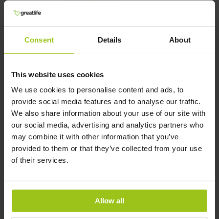
Rating:
100%
In winkelwagen
Consent
Details
About
Saccharomyces Boulardii
This website uses cookies
Plus+
We use cookies to personalise content and ads, to
€ 21,99
provide social media features and to analyse our traffic.
We also share information about your use of our site with
Rating:
our social media, advertising and analytics partners who
100%
may combine it with other information that you’ve
In winkelwagen
provided to them or that they’ve collected from your use
of their services.
Bacillus Coagulans
Allow all
LactoSpore®