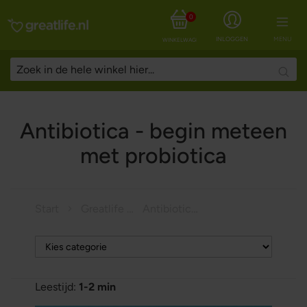
0
INLOGGEN
MENU
WINKELWAGEN
Searc
Antibiotica - begin meteen
met probiotica
Start
Greatlife Magazine
Antibiotica - begin meteen met probiotica
Leestijd:
1-2 min