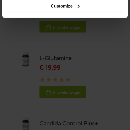
€ 29,99
Customize
Rating:
100%
In winkelwagen
L-Glutamine
€ 19,99
Rating:
100%
In winkelwagen
Candida Control Plus+