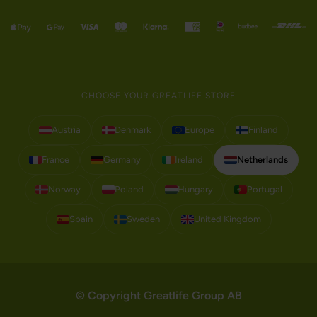
CHOOSE YOUR GREATLIFE STORE
Austria
Denmark
Europe
Finland
France
Germany
Ireland
Netherlands
Norway
Poland
Hungary
Portugal
Spain
Sweden
United Kingdom
© Copyright Greatlife Group AB